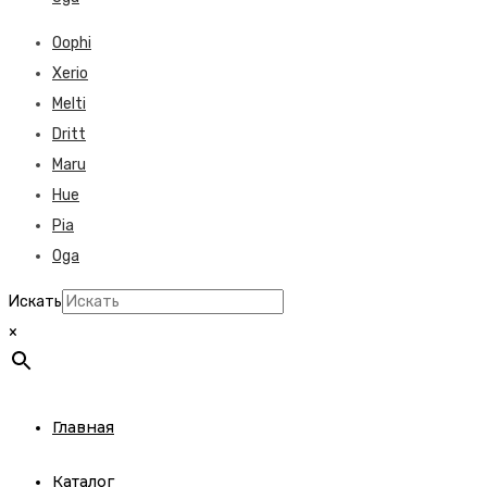
Oophi
Xerio
Melti
Dritt
Maru
Hue
Pia
Oga
Искать
×
Главная
Каталог