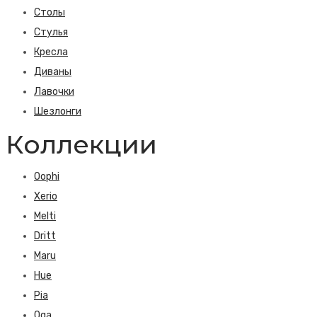
Столы
Стулья
Кресла
Диваны
Лавочки
Шезлонги
Коллекции
Oophi
Xerio
Melti
Dritt
Maru
Hue
Pia
Oga