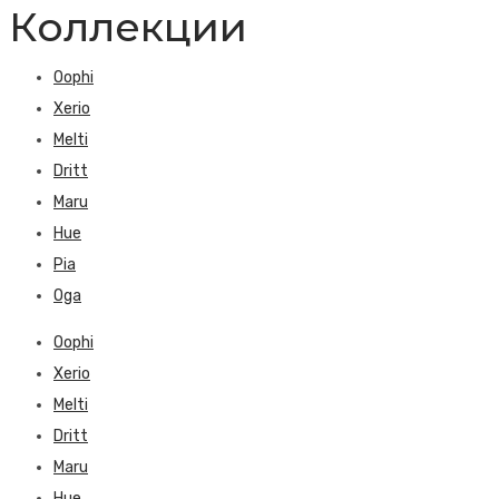
Коллекции
Oophi
Xerio
Melti
Dritt
Maru
Hue
Pia
Oga
Oophi
Xerio
Melti
Dritt
Maru
Hue