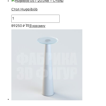
Yökto
Стол Hugpiböb
Количество
товара
89250
₽
В корзину
Стол
Hugpiböb