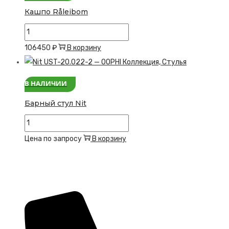
Кашпо Råleibom
Количество
товара
106450
₽
В корзину
Кашпо
Råleibom
В НАЛИЧИИ
Барный стул Nit
Количество
товара
Цена по запросу
В корзину
Барный
стул
Nit