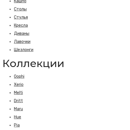
Кашпо
Столы
Стулья
Кресла
Диваны
Лавочки
Шезлонги
Коллекции
Oophi
Xerio
Melti
Dritt
Maru
Hue
Pia