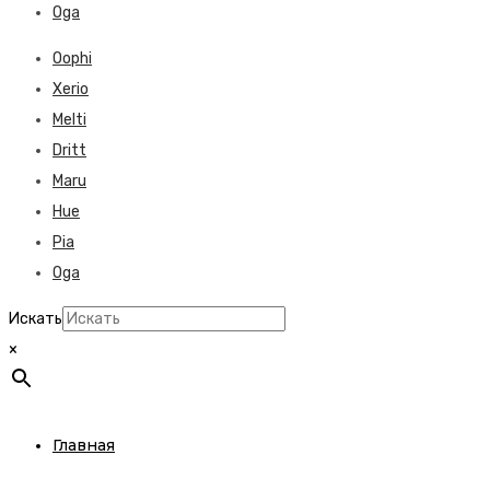
Oga
Oophi
Xerio
Melti
Dritt
Maru
Hue
Pia
Oga
Искать
×
Главная