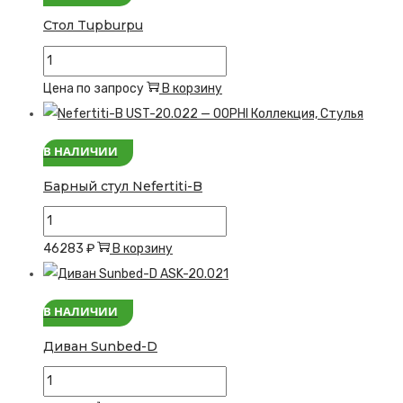
Стол Tupburpu
Количество
товара
Цена по запросу
В корзину
Стол
Tupburpu
В НАЛИЧИИ
Барный стул Nefertiti-B
Количество
товара
46283
₽
В корзину
Барный
стул
В НАЛИЧИИ
Nefertiti-
B
Диван Sunbed-D
Количество
товара