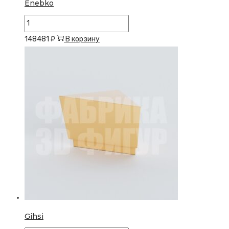
Enebko
Количество
товара
148481
₽
В корзину
Enebko
Gihsi