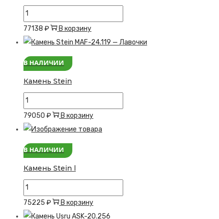
Количество
товара
77138
₽
В корзину
Камень
Sand
В НАЛИЧИИ
lys
с
Камень Stein
подсветкой
Количество
товара
79050
₽
В корзину
Камень
Stein
В НАЛИЧИИ
Камень Stein l
Количество
товара
75225
₽
В корзину
Камень