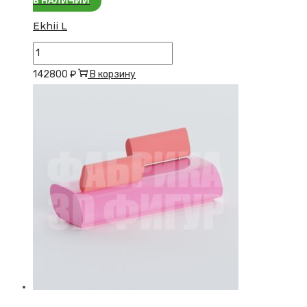
Ekhii L
Количество
товара
142800
₽
В корзину
Ekhii
L