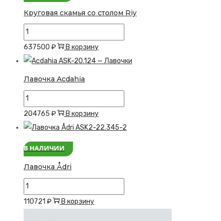
Круговая скамья со столом Riy
Количество
товара
637500
₽
В корзину
Круговая
скамья
Лавочка Acdahia
со
Количество
столом
товара
Riy
204765
₽
В корзину
Лавочка
Acdahia
В НАЛИЧИИ
Лавочка Ådri
Количество
товара
110721
₽
В корзину
Лавочка