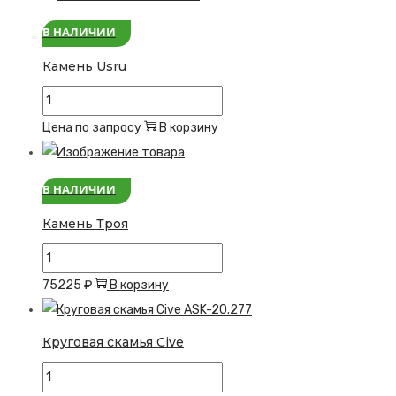
Stein
В НАЛИЧИИ
l
Камень Usru
Количество
товара
Цена по запросу
В корзину
Камень
Usru
В НАЛИЧИИ
Камень Троя
Количество
товара
75225
₽
В корзину
Камень
Троя
Круговая скамья Cive
Количество