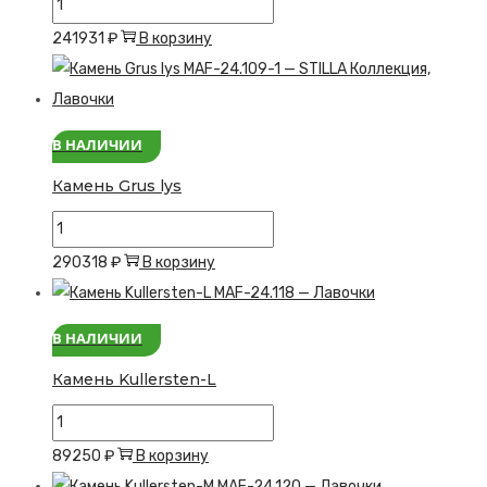
Количество
товара
241931
₽
В корзину
Камень
Grus
В НАЛИЧИИ
Камень Grus lys
Количество
товара
290318
₽
В корзину
Камень
Grus
В НАЛИЧИИ
lys
Камень Kullersten-L
Количество
товара
89250
₽
В корзину
Камень