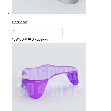
Cetudbo
Количество
товара
158100
₽
В корзину
Cetudbo