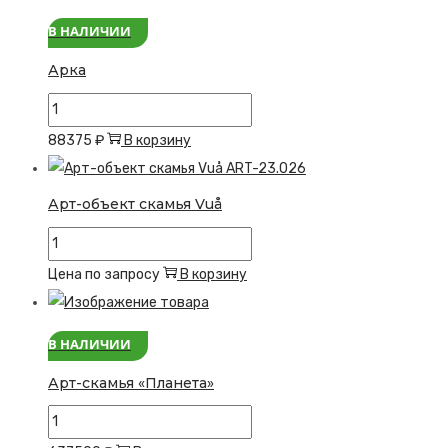
В НАЛИЧИИ
Арка
Количество
товара
88375
₽
В корзину
Арка
Арт-объект скамья Vuå
Количество
товара
Цена по запросу
В корзину
Арт-
объект
В НАЛИЧИИ
скамья
Vuå
Арт-скамья «Планета»
Количество
товара