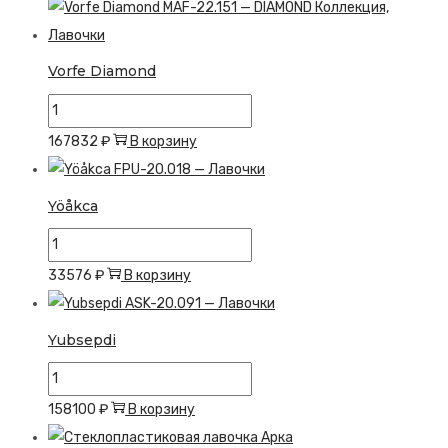
Uubjug
Vorfe Diamond
Количество
товара
167832
₽
В корзину
Vorfe
Diamond
Yöåkca
Количество
товара
33576
₽
В корзину
Yöåkca
Yubsepdi
Количество
товара
158100
₽
В корзину
Yubsepdi