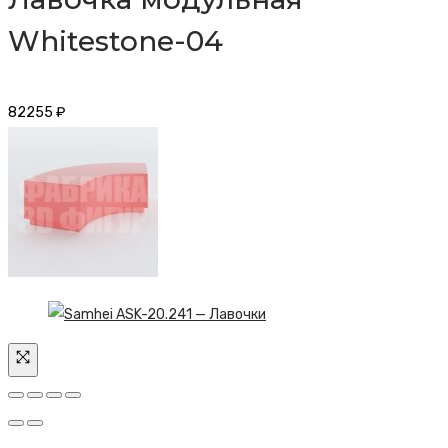
Whitestone-04
82255
₽