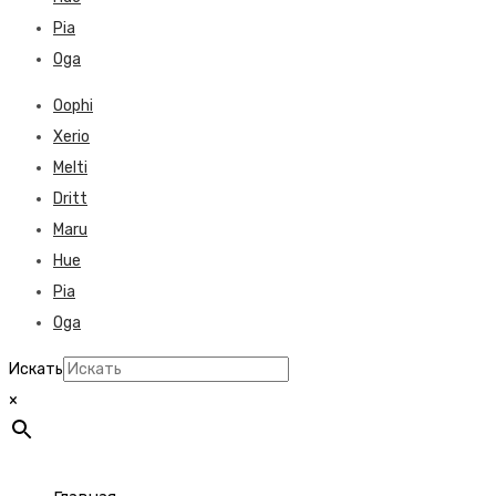
Pia
Oga
Oophi
Xerio
Melti
Dritt
Maru
Hue
Pia
Oga
Искать
×