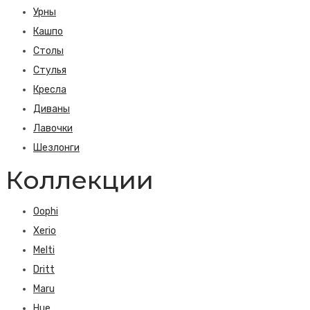
Урны
Кашпо
Столы
Стулья
Кресла
Диваны
Лавочки
Шезлонги
Коллекции
Oophi
Xerio
Melti
Dritt
Maru
Hue