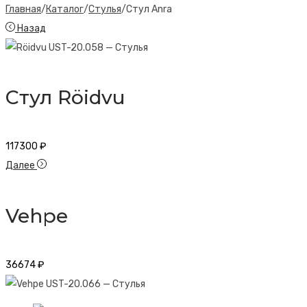
Главная
/
Каталог
/
Стулья
/
Стул Anra
Назад
Стул Röidvu
117300
₽
Далее
Vehpe
36674
₽