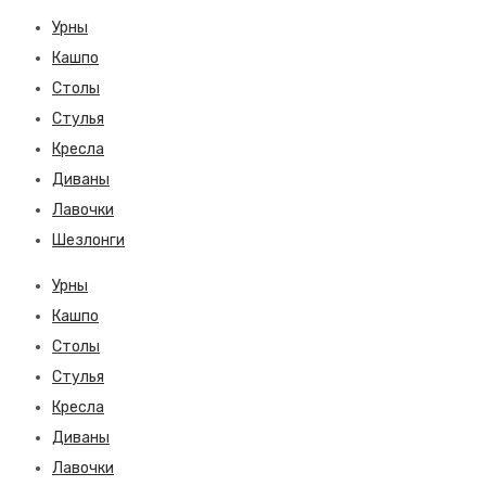
Урны
Кашпо
Столы
Стулья
Кресла
Диваны
Лавочки
Шезлонги
Урны
Кашпо
Столы
Стулья
Кресла
Диваны
Лавочки