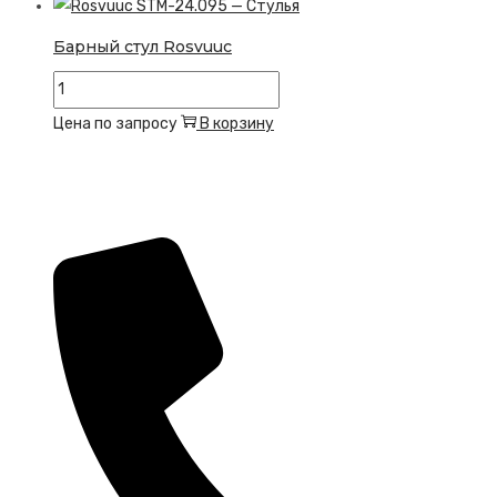
Kermåbma
Барный стул Rosvuuc
Количество
товара
Цена по запросу
В корзину
Барный
стул
Rosvuuc