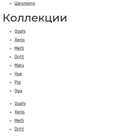
Шезлонги
Коллекции
Oophi
Xerio
Melti
Dritt
Maru
Hue
Pia
Oga
Oophi
Xerio
Melti
Dritt