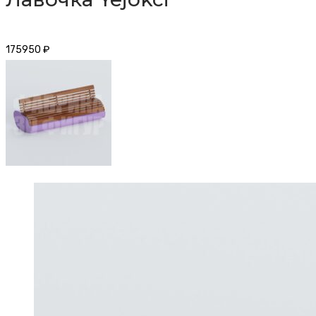
175950
₽