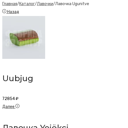
Главная
/
Каталог
/
Лавочки
/
Лавочка Ugunitve
Назад
Uubjug
72854
₽
Далее
Лавочка Yejökci