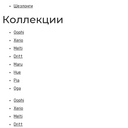
Шезлонги
Коллекции
Oophi
Xerio
Melti
Dritt
Maru
Hue
Pia
Oga
Oophi
Xerio
Melti
Dritt